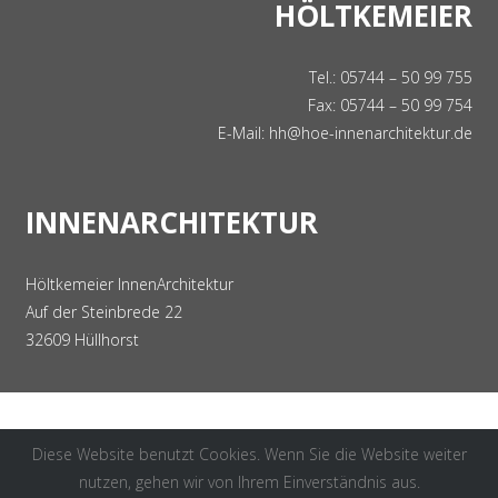
HÖLTKEMEIER
Tel.: 05744 – 50 99 755
Fax: 05744 – 50 99 754
E-Mail:
hh@hoe-innenarchitektur.de
INNENARCHITEKTUR
Höltkemeier InnenArchitektur
Auf der Steinbrede 22
32609 Hüllhorst
Diese Website benutzt Cookies. Wenn Sie die Website weiter
nutzen, gehen wir von Ihrem Einverständnis aus.
Copyright 2016 Höltkemeier Innenarchitektur |
Impressum
|