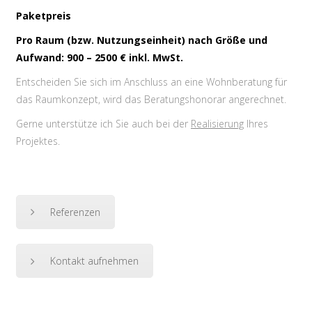
Paketpreis
Pro Raum (bzw. Nutzungseinheit) nach Größe und
Aufwand: 900 – 2500 € inkl. MwSt.
Entscheiden Sie sich im Anschluss an eine Wohnberatung für
das Raumkonzept, wird das Beratungshonorar angerechnet.
Gerne unterstütze ich Sie auch bei der
Realisierung
Ihres
Projektes.
Referenzen
Kontakt aufnehmen