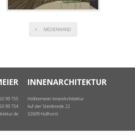
MEDIENWAND
EIER
INNENARCHITEKTUR
 50 99 755
Höltkemeier InnenArchitektur
 50 99 754
Auf der Steinbrede 22
tektur.de
32609 Hüllhorst