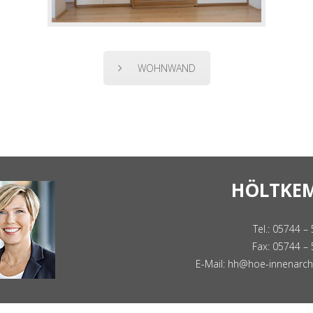
WOHNWAND
HÖLTKEM
Tel.: 05744 –
Fax: 05744 –
E-Mail:
hh@hoe-innenarchi