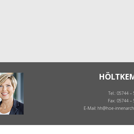
HÖLTKEM
Tel.: 05744 –
Fax: 05744 –
E-Mail:
hh@hoe-innenarchi