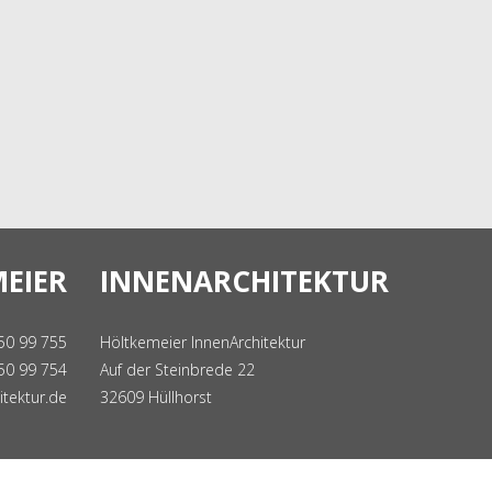
EIER
INNENARCHITEKTUR
 50 99 755
Höltkemeier InnenArchitektur
 50 99 754
Auf der Steinbrede 22
tektur.de
32609 Hüllhorst