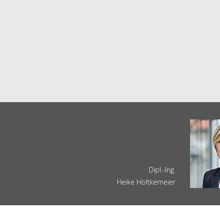
Dipl.-Ing.
Heike Höltkemeier