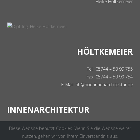
HÖLTKEMEIER
Tel.: 05744 – 50 99 755
Fax: 05744 – 50 99 754
E-Mail:
hh@hoe-innenarchitektur.de
INNENARCHITEKTUR
Höltkemeier InnenArchitektur
Auf der Steinbrede 22
32609 Hüllhorst
Diese Website benutzt Cookies. Wenn Sie die Website weiter
nutzen, gehen wir von Ihrem Einverständnis aus.